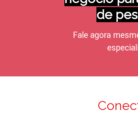
de pes
Fale agora mesm
especial
Conec