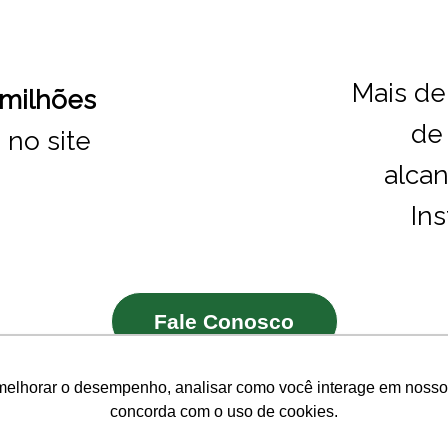
Mais d
 milhões
de
 no site
alca
In
Fale Conosco
melhorar o desempenho, analisar como você interage em nosso sit
concorda com o uso de cookies.
 Menelick de Carvalho, 150 - Centro - Juiz de Fora | CEP 360