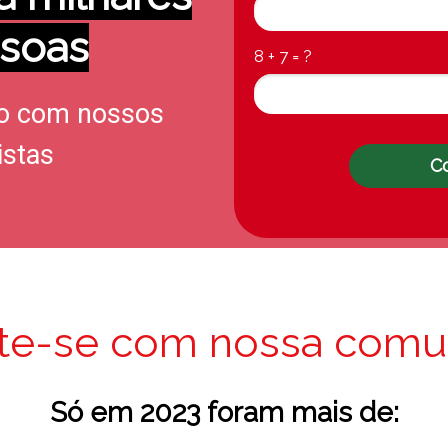
soas
8 + 7 = ?
o com nossos
istas
C
te-se com nossa comu
Só em 2023 foram mais de: