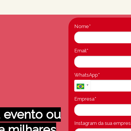
Nome*
Email*
WhatsApp*
Empresa*
 evento ou
Instagram da sua empres
a milhares