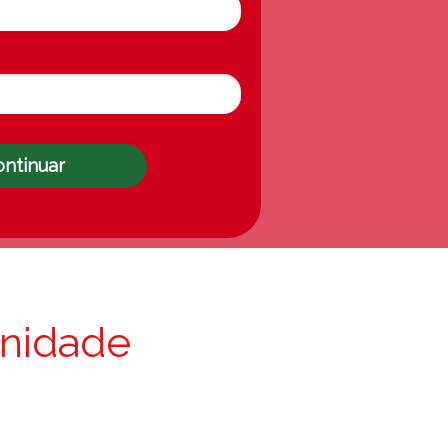
ontinuar
nidade